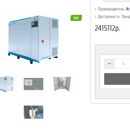
Производитель:
K
Доступность: Пре
хит
2415112р.