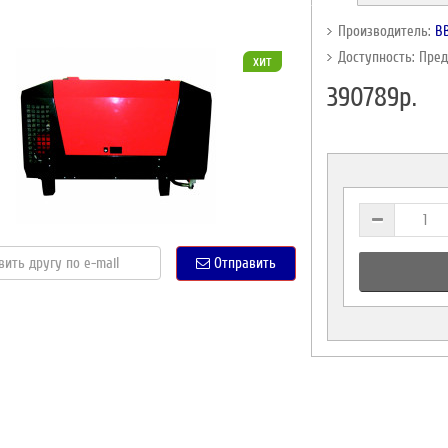
Производитель:
В
Доступность: Пре
хит
390789р.
Отправить