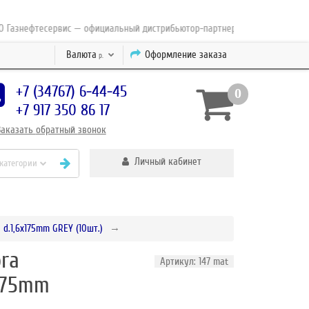
знефтесервис — официальный дистрибьютор-партнер концерна ESAB с 2010
Валюта
Оформление заказа
р.
+7 (34767) 6-44-45
0
+7 917 350 86 17
Заказать
обратный
звонок
Личный кабинет
 категории
.1,6x175mm GREY (10шт.)
ra
Артикул: 147 mat
175mm