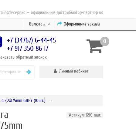
фтесервис — официальный дистрибьютор-партнер концерна ESAB с 2010 го
Валюта
Оформление заказа
р.
+7 (34767) 6-44-45
0
+7 917 350 86 17
Заказать
обратный
звонок
Личный кабинет
 категории
.3,2x175mm GREY (10шт.)
ra
Артикул: 690 mat
x175mm