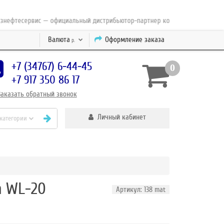
тесервис — официальный дистрибьютор-партнер концерна ESAB с 2010 го
Валюта
Оформление заказа
р.
+7 (34767) 6-44-45
0
+7 917 350 86 17
Заказать
обратный
звонок
Личный кабинет
 категории
a WL-20
Артикул: 138 mat