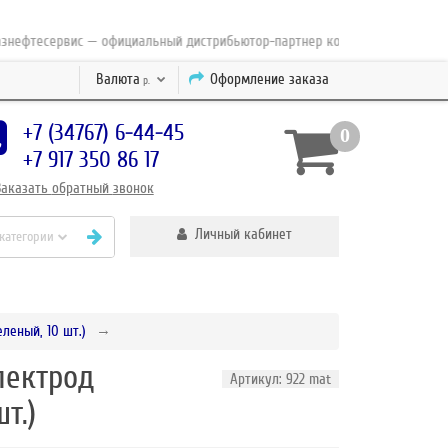
фтесервис — официальный дистрибьютор-партнер концерна ESAB с 2010 го
Валюта
Оформление заказа
р.
+7 (34767) 6-44-45
0
+7 917 350 86 17
Заказать
обратный
звонок
Личный кабинет
 категории
еный, 10 шт.)
лектрод
Артикул: 922 mat
т.)