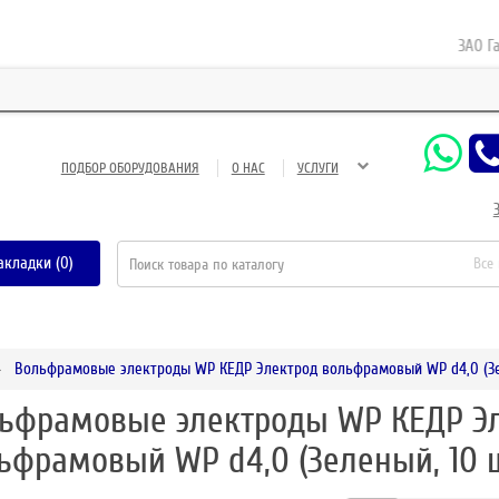
ЗАО Газне
ПОДБОР ОБОРУДОВАНИЯ
О НАС
УСЛУГИ
акладки (0)
Все
Вольфрамовые электроды WP КЕДР Электрод вольфрамовый WP d4,0 (Зел
ьфрамовые электроды WP КЕДР Э
ьфрамовый WP d4,0 (Зеленый, 10 ш