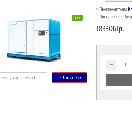
Производитель:
K
Доступность: Пре
хит
1833061р.
Отправить