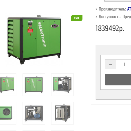
Производитель:
A
Доступность: Пре
хит
1839492р.